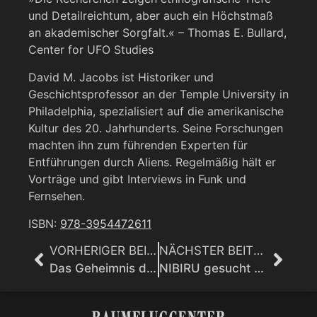
und Detailreichtum, aber auch ein Höchstmaß
an akademischer Sorgfalt.« – Thomas E. Bullard,
Center for UFO Studies
David M. Jacobs ist Historiker und
Geschichtsprofessor an der Temple University in
Philadelphia, spezialisiert auf die amerikanische
Kultur des 20. Jahrhunderts. Seine Forschungen
machten ihn zum führenden Experten für
Entführungen durch Aliens. Regelmäßig hält er
Vorträge und gibt Interviews in Funk und
Fernsehen.
ISBN:
978-3954472611
VORHERIGER BEITRAG
NÄCHSTER BEITRAG
Das Geheimnis der schwarzen Dreiecke: Warum die Wahrheit so schwer ist
NIBIRU gesucht – Raumstation HIMMEL gefunden: Uralte Keilschrifttafeln offenbaren verwirrende Erkenntnisse über die Entstehung unserer Zivilisation