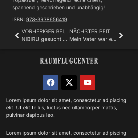
Topaktuell, hervorragend recherchiert,
spannend geschrieben und unabhängig!
ISBN:
978-3938656419
VORHERIGER BEITRAG
NÄCHSTER BEITRAG
NIBIRU gesucht – Raumstation HIMMEL gefunden: Uralte Keilschrifttafeln offenbaren verwirrende Erkenntnisse über die Entstehung unserer Zivilisation
Mein Vater war ein MiB (Men in Black): Das Geheime Weltraumprogramm, die Antarktis-Deutschen und die Aliens – ein Whistleblower packt aus!
Lorem ipsum dolor sit amet, consectetur adipiscing
elit. Ut elit tellus, luctus nec ullamcorper mattis,
pulvinar dapibus leo.
Lorem ipsum dolor sit amet, consectetur adipiscing