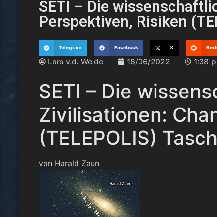
SETI – Die wissenschaftli
Perspektiven, Risiken (T
Telegram
Facebook
X
Red
Lars v.d. Weide
18/06/2022
1:38 p
SETI – Die wissens
Zivilisationen: Cha
(TELEPOLIS)
Tasch
von
Harald Zaun