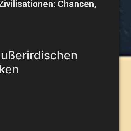
ivilisationen: Chancen,
außerirdischen
iken