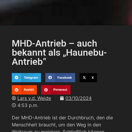
MHD-Antrieb – auch
bekannt als „Haunebu-
Antrieb“
Telegram
Facebook
X
Reddit
Pinterest
Lars v.d. Weide
03/10/2024
4:53 p.m.
Der MHD-Antrieb ist der Durchbruch, den die
Menschheit braucht, um den Weg in den
Weltraum zu meistern. Schließlich können