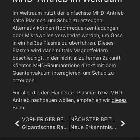
Im Weltraum nutzt der einfachste MHD-Antrieb
kalte Plasmen, um Schub zu erzeugen.
Alternativ können Hochfrequenzentladungen
oder Mikrowellen verwendet werden, um Gase
in ein heißes Plasma zu überführen. Dieses
Plasma wird dann mittels Magnetfeldern
beschleunigt. In der nicht allzu fernen Zukunft
könnten MHD-Raumantriebe direkt mit dem
Quantenvakuum interagieren, um Schub zu
erzeugen.
Für alle, die den Haunebu-, Plasma- bzw. MHD
Antrieb nachbauen wollen, empfehlen wir
dieses
Buch
.
VORHERIGER BEITRAG
NÄCHSTER BEITRAG
Gigantisches Raumschiff auf Kurs zur Erde? Was hat das James-Webb-Teleskop entdeckt?
Neue Erkenntnisse zum Wow-Signal